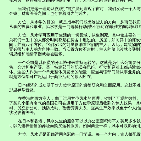
物对另一物存在着短距的电磁作用一样，人与人之间也存在这种作用。
当我们把这一理论从微观宇宙扩展到宏观宇宙时，我们发现一个人与
金钱、财富等等之间，也存在着引力与斥力。
方位、风水学的目的，就是指导我们找出这些力的方向，从而使我们
从事的投资和事业。风水学是一门选择行动
(
或不行动
)
的最佳方向以获取
方位、风水学可应用于生活的一切领域，从生到死。其中较主要的一
为我们一生中的大部分时间都是在房舍中度过的。房屋，如同其中的陈设
间
，并有八个方位。它们发出的能量影响着它们的主人。因此，建筑物的
置必须与主人的方向性一致。当安置方位不吉时，主人的脑电波就会受到
辑思维和感情平衡就会被破坏。
一个公司是以职员的分工协作来维持运转的。这就是为什么公司要分
售、会计和生产等。某一特定部门的职员在思维、行动和穿着上都趋近似
体。这些人作为一个单元整体所发出的能量，应当与该部门所从事业务的
就是方位学可广泛运用于商业活动的原因所在。
日本经济的成功基于对方位学原理的透彻研究和全面应用。这就不难
那里异常普及。
在香港的西方商人，由于运用方位风水的原理，收到了可观的效益。
了某几个很有名气的美国公司在运用了方位学原理后收到的惊人效果，其
司、另立新公司、预防抢劫、改善劳资关系、提高生产效率以至于个人婚
状况改善等等。
在日本和香港，风水先生的服务可以以办公室面积每平方英尺多少钱
可以为选择恰当的葬址而购买这种服务。如同商业一样，风水可以影响到
方位、风水还是正确运用色彩的一门学说。每一个方向，古人都配置