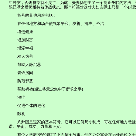
生冲突，否则符箓就不灵了。为此，夫妻俩想出了一个制止争吵的方法。
限已满之后仍维持着休战状态。那个符箓对这对夫妇实际上只是一个心理
符号的其他用途包括：
在任何地方和场合使气象平和、友善、清爽、圣洁
增进健康
增加财富
增添幸福
劝人为善
帮助人静沉思
装饰房间
防范邪恶
帮助祈祷
(
通过将意念集中于所求之事
)
治疗
促进个体的进化
献礼
八卦图是道
家
的基本符号。它可以任何尺寸制成，可在任何地方悬挂
谐、平衡、成功、力量和正义。
有位大学教授给我讲了下面这个故事。他的办公室处在另外两位女士