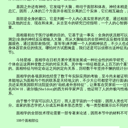
基因之外还有神经。它发端于大脑，终结于面部和体表。神经末稍是
总汇。因而，人体的三个方面并非相互分离的三个实体，它们相互融合，
面部是全身的窗口。它是判断一个人内心真实世界的尺度。通过相面
以及他的过去、现在和未来。从古至今的研究已经指明，一个人的心智拥
量。
面相最初出于医疗诊断的目的。它基于这一事实：全身的状况都可以
测定
(
全身的神经反应都输入大脑，而从大脑输出的全部神经反应都传至
颜观色，通过面部表情
(
忧、喜等等
)
来判断一个人的精神状态，不少人也
身体器官炎症的情况。哪怕对方试图掩盖，我们还是可以侦察出这种征兆
节
)
。
斗转星移，面相学在日积月累中逐渐发展成一种社会性的科学研究，
个体命运这两种变数之间的对应关系。其中每一特征都是从上百万的个案
的。面相特征与特定命运之间的定向关系，历经数千年坚持不懈的统计分
面相学的各项原则也经受了数千年实际应用的考验，至今尚未被证明
本能地认为面相与个性的联系是天经地义的，不少大公司都坚守进行面谈
员还采用美国联邦法院提供的“劫机者外形特征”，让乘客在荧屏前一一过
名叫
W
·
H
．谢尔顿
(She1don)
的西方科学家声言，他证明了人的外貌与性格
系。
由于整个宇宙可以归入五行，而人是宇宙的一个缩影，因而人类也可
分。道
家
的形态学把人分成五种基本形态类型，每一类型都展示出不同的性格特征
面相学的全部技术理论需要一部专著来论述，因而本节中的材料不可
108
个面相部位