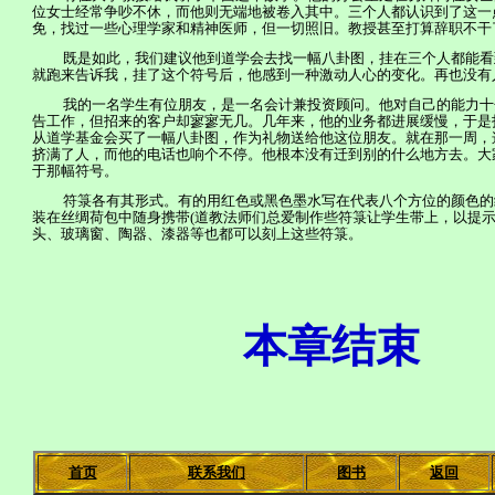
位女士经常争吵不休，而他则无端地被卷入其中。三个人都认识到了这一
免，找过一些心理学家和精神医师，但一切照旧。教授甚至打算辞职不干
既是如此，我们建议他到道学会去找一幅八卦图，挂在三个人都能看
就跑来告诉我，挂了这个符号后，他感到一种激动人心的变化。再也没有
我的一名学生有位朋友，是一名会计兼投资顾问。他对自己的能力十
告工作，但招来的客户却寥寥无几。几年来，他的业务都进展缓慢，于是
从道学基金会买了一幅八卦图，作为礼物送给他这位朋友。就在那一周，
挤满了人，而他的电话也响个不停。他根本没有迁到别的什么地方去。大
于那幅符号。
符箓各有其形式。有的用红色或黑色墨水写在代表八个方位的颜色的
装在丝绸荷包中随身携带
(
道教法师们总爱制作些符箓让学生带上，以提
头、玻璃窗、陶器、漆器等也都可以刻上这些符箓。
本章结束
首页
联系我们
图书
返回