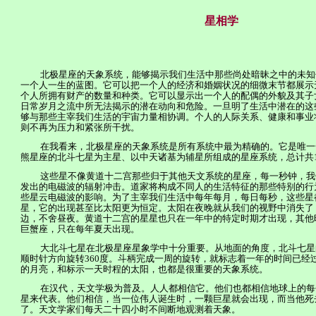
星相学
北极星座的天象系统，能够揭示我们生活中那些尚处暗昧之中的未知
一个人一生的蓝图。它可以把一个人的经济和婚姻状况的细微末节都展示
个人所拥有财产的数量和种类。它可以显示出一个人的配偶的外貌及其子
日常岁月之流中所无法揭示的潜在动向和危险。一旦明了生活中潜在的这
够与那些主宰我们生活的宇宙力量相协调。个人的人际关系、健康和事业
则不再为压力和紧张所干扰。
在我看来，北极星座的天象系统是所有系统中最为精确的。它是唯一
熊星座的北斗七星为主星、以中天诸基为辅星所组成的星座系统，总计共
这些星不像黄道十二宫那些归于其他天文系统的星座，每一秒钟，我
发出的电磁波的辐射冲击。道家将构成不同人的生活特征的那些特别的行
些星云电磁波的影响。为了主宰我们生活中每年每月，每日每秒，这些星
星，它的出现甚至比太阳更为恒定。太阳在夜晚就从我们的视野中消失了
边，不舍昼夜。黄道十二宫的星星也只在一年中的特定时期才出现，其他
巨蟹座，只在每年夏天出现。
大北斗七星在北极星座星象学中十分重要。从地面的角度，北斗七星
顺时针方向旋转
360
度。斗柄完成一周的旋转，就标志着一年的时
间
已经
的月亮，和标示一天时程的太阳，也都是很重要的天象系统。
在汉代，天文学极为普及。人人都相信它。他们也都相信地球上的每
星来代表。他们相信，当一位伟人诞生时，一颗巨星就会出现，而当他死
了。天文学家们每天二十四小时不间断地观测着天象。