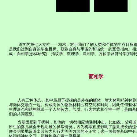
道学的第七大支柱——相术，对于我们了解人类和个体的生存目标
是我们达到自身的毕生目标、获致自身与宇宙的和谐统一的宝贵指南。相
成：面相学
(
形体研究
)
、指纹学、数理学、星相学、方位学及符
号
学
(
精神
面相学
人有三种体态。其中最易于捉摸的是外在的躯体，智力体和精神体则
与肉体交融在一起。构成肉体的物质材料占有空间和时间，因此任何躯体
生理形态和结构就跟一个人的智力、气质、行为方式和个性一样，是由基
们的共同源泉。
当基因受到干扰时，其他的一切都相应地受到冲击。比如说，父母若
所生的婴儿就会出现明显的异常情况，因为梅毒直接影响了胎儿成长的遗
便会明显地反映出其智力和行为等等方面的不正常；这一切都在基因中有
体和精神体之间，明确地存在着一座桥梁。