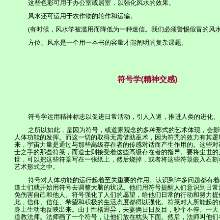
这些色彩可用于办公室或居室，以强化风水的效果。
风水还可运用于农作物的轮作和运输。
(
有时候，风水学被滥用而降低为一种迷信。我们必须警惕假冒的风
方位、风水是一个用一本书的容量才能阐明的复杂课题。
符
号
学
(
精神交感
)
符号学运用精神标志以促进日常活动，引人入道，推进人类的进化。
之所以如此，是因为符号，或道
家
观念的多种形式的艺术体现，会影
人体功能的发挥。而这一切的取得无需借助巫术，因为符咒的效力有其逻
来，宇宙力量是通过与那些高级存在者的传感对话而产生作用的。这些对
士之手的那些符箓，而道士则接受着这些高级存在者的指导。要将尘世的
世，可以把这些符箓写在一张纸上，然后烧掉，或者将这些符箓嵌入石刻
艺术形式之中。
符号对人体功能的运行起着至关重要的作用。认识到许多问题都有着
道士们就开始用符号去调整大脑的状况。他们用符号提醒人们意识到日常
免伤害自己和他人。符号强化了人们的愿望，给他们日常的行动和努力提
此，信仰、信任、希望和积极的生活态度都得以强化。符箓对人所能起的
身上生动地反映出来。由于性格迥异，夫妻俩日日反目，吵个不停。一天
道教法师。法师画了一个符号，让他们放在枕头下面。然后，法师叫他们