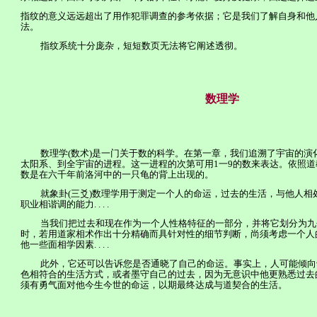
指纹的意义远远超出了用作犯罪调查的参考依据；它是我们了解自身和他
法。
指纹系统十分庞杂，短短数页无法将它阐述透彻。
数理学
数理学
(
数术
)
是一门关于数的科学。在第一章，我们追溯了宇宙的演
太阳系、到全宇宙的进程。这一进程的次第可用
1
一
9
的数来表达。依照道
数是在六千年前洛河中的一只龟的背上出现的。
就象卦
(
三爻
)
数理学用于测定一个人的命运，过去的生活，与他人相
职业相谐调的能力
. . . .
当我们把过去和现在作为一个人性格特征的一部分，并将它划分为九
时，若用道
家
相术作出十分精确而具针对性的细节判断，尚须考虑一个人
他一些面相学因素
. . . .
此外，它还可以告诉您是否通晓了自己的命运。事实上，人可能倾向
色相符合的生活方式，或者墨守自己的过去，因为无意识中他更熟悉过去
须有勇气面对他今生今世的命运，以期最终达成与道契合的生活。