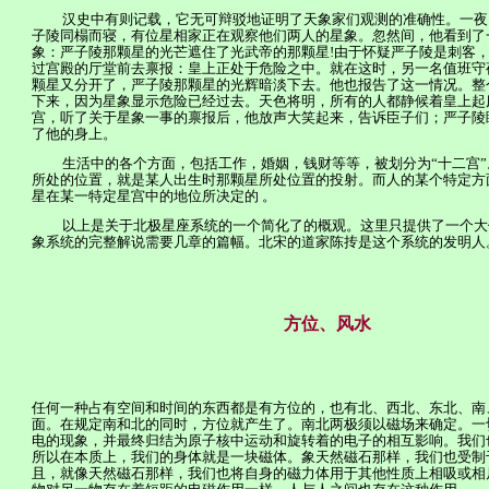
汉史中有则记载，它无可辩驳地证明了天象家们观测的准确性。一夜
子陵同榻而寝，有位星相家正在观察他们两人的星象。忽然间，他看到了
象：严子陵那颗星的光芒遮住了光武帝的那颗星
!
由于怀疑严子陵是刺客
过宫殿的厅堂前去禀报：皇上正处于危险之中。就在这时，另一名值班守
颗星又分开了，严子陵那颗星的光辉暗淡下去。他也报告了这一情况。整
下来，因为星象显示危险已经过去。天色将明，所有的人都静候着皇上起
宫，听了关于星象一事的禀报后，他放声大笑起来，告诉臣子们；严子陵
了他的身上。
生活中的各个方面，包括工作，婚姻，钱财等等，被划分为“十二宫
所处的位置，就是某人出生时那颗星所处位置的投射。而人的某个特定方
星在某一特定星宫中的地位所决定的
。
以上是关于北极星座系统的一个简化了的概观。这里只提供了一个大
象系统的完整解说需要几章的篇幅。北宋的道家陈抟是这个系统的发明人
方位、风水
任何一种占有空间和时间的东西都是有方位的，也有北、西北、东北、南
面。在规定南和北的同时，方位就产生了。南北两极须以磁场来确定。一
电的现象，并最终归结为原子核中运动和旋转着的电子的相互影响。我们
所以在本质上，我们的身体就是一块磁体。象天然磁石那样，我们也受制
且，就像天然磁石那样，我们也将自身的磁力体用于其他性质上相吸或相