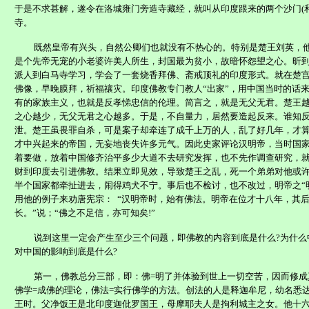
于是不求甚解，遂令在洛城雍门旁造寺藏经，就叫从印度跟来的两个沙门
(
寺。
既然皇帝有兴头，自然公卿们也就没有不热心的。特别是楚王刘英，
是个先帝无宠的小老婆许美人所生，封国最为贫小，故暗怀怨望之心。昕
派人到白马寺学习，学会了一套烧香拜佛、斋戒顶礼的印度形式。就在楚
佛像，早晚膜拜，祈福禳灾。印度佛教专门教人“出家”，用中国当时的话
有的家族主义，也就是反孝悌忠信的伦理。简言之，就是无父无君。楚王
之心越少，无父无君之心越多。于是，不自量力，居然要造起反来。谁知
泄。楚王虽畏罪自杀，可是案子却牵连了成千上万的人，乱了好几年，才
才中兴起来的帝国，无妄地丧失许多元气。因此史家评论汉明帝，当时国
着要做，
放
着中国修齐治平多少大道不去研究发挥，也不先作调查研究，
财到印度去引进佛教。结果立即见效，导致楚王之乱，死一个弟弟对他或
半个国家都牵扯进去，闹得鸡犬不宁。事后也不检讨，也不改过，明帝之“
用他的例子来劝唐宪宗：
“汉明帝时，始有佛法。明帝在位才十八年，其
长。”说；“佛之不足信，亦可知矣
!
”
说到这里一定会产生至少三个问题，即佛教的内容到底是什么
?
为什么
对中国的影响到底是什么
?
第一，佛教总分三部，即：佛
=
明了并体验到世上一切空苦，因而修成
佛学
=
成佛的理论，佛法
=
实行佛学的方法。创法的人是释迦牟尼，幼名悉
王时。父净饭王是北印度迦仳罗国王，母摩耶夫人是拘利城主之女。他十