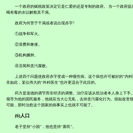
一个政府的赋税政策决定它是仁爱的还是专制的政府。
当一个政府提
喝有毒的水以解救其干渴。
政府为何苦于干渴或者说出现赤字
?
①战争和军火。
②浪费和奢侈。
③机构臃肿。
④丑闻和贪污腐败。
上述四个问题使政府赤字变成一种慢性病。这个病也许可被好的“内科
非如此，某位伟大的“外科医生”也许更适合于此目的。
药方是道德的调节而非经济的调整。治疗应该从统治者本人身上下手
领导为他的国民服务，他就应当大公无私，去掉贪污腐化行为。假如改变
可能，那时治愈这个国家的病事实上也就不可能了。
(6)
人口
老子坚持“小国”，他也坚持“寡民”。