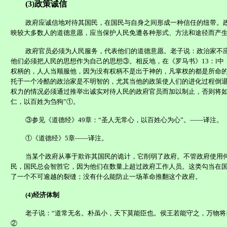
(3)
政策诚信
政府应诚信地对待其国民，在国民与自身之间形成一种信任的纽带。
映较大多数人的道德意愿，应当保护人民免遭各种形式、方法和途径而产
政府官员必须为人民服务，代表他们的道德意愿。老子说：政治家不
他们必须把人民的思想作为自己的思想③。相反地，在《罗马书》
13
：
l
中
权柄的，人人当顺服他，因为没有权柄不是出于神的，凡掌杈的都是所命的
托于一个冷酷的政治家是不明智的，尤其当他的政策使人们的进化过程倒
权力的情况必须通过
推
举出诚实对待人民的政府官员而加以制止，否则将如
仁，以百姓为刍狗”①。
③
参见《道德经》
49
章：“圣人无常心，以百姓心为心”。——译注。
①《道德经》
5
章——译注。
当某个政府从事于欺诈其国民的诡计，它削弱了政府。不管政府使用
民，国民总会智胜它，因为他们在数量上超过政府工作人员。这类勾当在
了一个不可逾越的裂缝；没有什么能防止一场革命推翻这个政府。
(4)
经济体制
老子说：“道常无名。朴虽小，天下莫能臣也。侯王若能守之，万物将
②