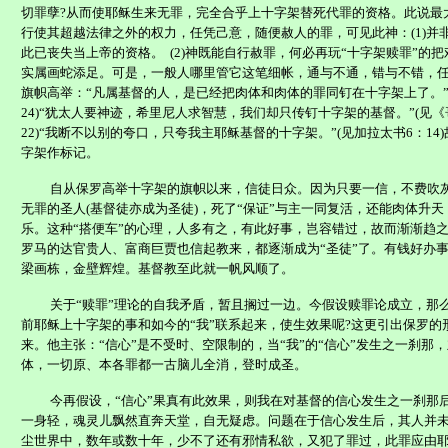
切罪孽
?
从而使耶稣生来无罪，完全合乎上十字架替死代罪的资格。此说最
行使其超越法律之外的权力，任凭己意，随便赦人的罪，可见此神：
(1)
并
此已丧失当上帝的资格。
(2)
神既能自行赦罪，何必再玩“十字架赎罪”的
实属画蛇添足。可是，一般人哪里管它这笔细帐，通与不通，错与不错，
旗帜高举：“凡属基督的人，是已经把肉体和肉体的罪同钉在十字架上了。
24)
“犹太人要神迹，希里尼人求智慧，我们却只传钉十字架的基督。”
(
见《
22)
“我断不以别的夸口，只夸我主耶稣基督的十字架。”
(
见加拉太书
6
：
14)
字架作标记。
自从保罗高举十字架的旗帜以来，信徒日众。因为只要一信，不费吹
无罪的圣人
(
基督徒亦成为圣徒
)
，死了“保证”与主一同复活，还能肉体升天
乐。这种“搭便车”的心理，人多有之，有此好事，岂容错过，故而渐渐趋
罗马的达官贵人、富商巨贾也信起教来，都逐渐成为“圣徒”了。有钱好办
梁画栋，金壁辉煌。基督教至此就一帆风顺了。
关于“赎罪”理论的自我矛盾，暂且搁过一边。今假设赎罪论成立，那
前耶稣上十字架的事和如今的“我”联系起来，使生效果呢
?
这更引出保罗的
来。他主张：“信心”是不受时、空限制的，当“我”的“信心”发生之一刹那，
体，一切原、本各罪都一古脑儿全消，登时成圣。
今再假设，“信心”果真有此效果，则我在对基督的信心发生之一刹那
一身轻，魂灵儿飘然直奔天堂，自无疑虑。问题在于信心发生后，其人并
尘世界中，数年或数十年，少不了还有邪情私欲，又犯了罪过，此罪应由