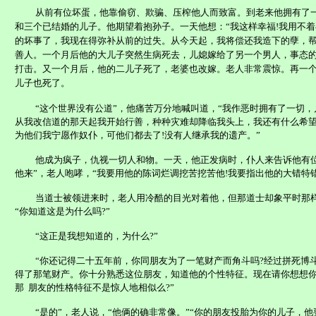
从前有位坏蛋，他靠偷窃、欺骗、压榨他人而致富。到老来他拥有了
和三个已结婚的儿子。他期望着抱孙子。一天他想：“我这样幸福
!
我用不着
的坏事了，我现在得弥补从前的过失。从今天起，我将偿还我造下的孽，帮
善人。一个月后他的大儿子突然生病死去，儿媳嫁给了另一个男人，事态
打击。又一个月后，他的二儿子死了，老婆也改嫁。老人非常震惊。再一
儿子也死了。
“这个世界没有公道”，他痛苦万分地喊叫道，“我作恶时拥有了一切
从我改信道的那天起我开始行善，种种灾难却降临我头上，我还有什么希
为他们我宁愿作奴仆，可他们都去了
!
没有人继承我的遗产。”
他成为疯子，仇视一切人和物。一天，他正发病时，仆人来告诉他有位
他来”，老人咆哮，“我要用他的陈词烂调挖苦挖苦他
!
我要指出他的大错特错
当道士被领进来时，老人用冷酷的目光对着他，但那道士却象平时那
“你知道这是为什么吗
?
”
“这正是我想知道的，为什么
?
”
“你还记得二十五年前，你同朋友为了一笔财产而角斗吗
?
经过拼死博
得了那笔财产。你十分熟悉这位朋友，知道他的个性特征。现在请你想想
那
朋友的性格特征不是惊人地相似么
?
”
“是的”，老人说，“他俩的确非常像。”“你的朋友投胎为你的儿子，