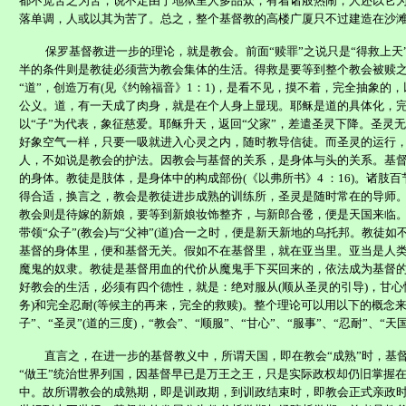
都不觉苦之为苦，说不定由于地狱里人多品众，有着诸般热闹，人还以它
落单调，人或以其为苦了。总之，整个基督教的高楼广厦只不过建造在沙
保罗基督教进一步的理论，就是教会。前面“赎罪”之说只是“得救上天
半的条件则是教徒必须营为教会集体的生活。得救是要等到整个教会被赎
“道”，创造万有
(
见《约翰福音》
1
：
1)
，是看不见，摸不着，完全抽象的，
公义。道，有一天成了肉
身，就是在个人身上显现。耶稣是道的具体化，
以“子”为代表，象征慈爱。耶稣升天，返回“父家”，差遣圣灵下降。圣灵
好象空气一样，只要一吸就进入心灵之内，随时教导信徒。而圣灵的运行
人，不如说是教会的护法。因教会与基督的关系，是身体与头的关系。基
的身体。教徒是肢体，是身体中的构成部份
(
《以弗所书》
4
：
16)
。诸肢百
得合适，换言之，教会是教徒进步成熟的训练所，圣灵是随时常在的导师
教会则是待嫁的新娘，要等到新娘妆饰整齐，与新郎合卺，便是天国来临。
带领“众子”
(
教会
)
与“父神”
(
道
)
合一之时，便是新天新地的乌托邦。教徒如
基督的身体里，便和基督无关。假如不在基督里，就在亚当里。亚当是人类
魔鬼的奴隶。教徒是基督用血的代价从魔鬼手下买回来的，依法成为基督
好教会的生活，必须有四个德性，就是：绝对服从
(
顺从圣灵的引导
)
，甘心
务
)
和完全忍耐
(
等候主的再来，完全的救赎
)
。整个理论可以用以下的概念
子”、“圣灵”
(
道的三度
)
，“教会”、“顺服”、“甘心”、“服事”、“忍耐”、“天
直言之，在进一步的基督教义中，所谓天国，即在教会“成熟”时，基
“做王”统治世界列国，因基督早已是万王之王，只是实际政权却仍旧掌握
中。故所谓教会的成熟期，即是训政期，到训政结束时，即教会正式亲政