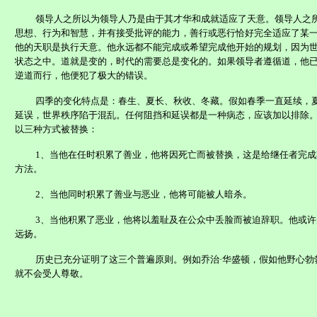
领导人之所以为领导人乃是由于其才华和成就适应了天意。领导人之
思想、行为和智慧，并有接受批评的能力，善行或恶行恰好完全适应了某
他的天职是执行天意。他永远都不能完成或希望完成他开始的规划，因为
状态之中。道就是变的，时代的需要总是变化的。如果领导者遵循道，他
逆道而行，他便犯了极大的错误。
四季的变化特点是：春生、夏长、秋收、冬藏。假如春季一直延续，
延误，世界秩序陷于混乱。任何阻挡和延误都是一种病态，应该加以排除
以三种方式被替换：
1
、当他在任时积累了善业，他将因死亡而被替换，这是给继任者完成
方法。
2
、当他同时积累了善业与恶业，他将可能被人暗杀。
3
、当他积累了恶业，他将以羞耻及在公众中丢脸而被迫辞职。他或许
远扬。
历史已充分证明了这三个普遍原则。例如乔治·华盛顿，假如他野心勃
就不会受人尊敬。