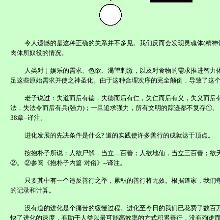
令人遗憾的是这种正确的关系并不多见。我们反而会发现灵魂体(精神
肉体所奴役的情况。
人类对于娱乐的需求、色欲、渴望刺激，以及对食物的需求推进智力
足这些原始需求并使之神圣化。由于这种合理次序的完全颠倒，导致了这
老子说过：失道而后有德，失德而后有仁，失仁而后有义，失义而后
法，失法令而后有兵(强力)；一旦追求强力，所有文明的踪迹都不复存①。
38章--译注。
进化发展的先决条件是什么? 道的实践使许多善行的成就达于顶点。
按抱朴子所说：人欲尸解，当立二百善；人欲地仙，当立三百善；欲
②。 ②参阅《抱朴子内篇·对俗》--译注。
只要其中有一个违反善行之举，累积的善行将无效。根据道家，我们
的记录和计算。
没有道的进化是个痛苦的缓慢过程。进化至今日的我们已花费了数百
快了进化的速度，有助于人类以最可能高效率的方式积累善行，
没有殉难