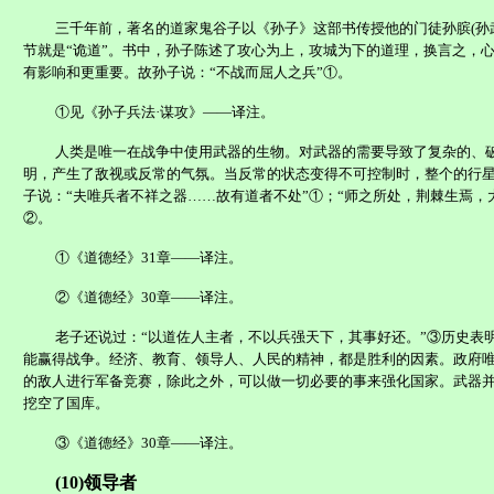
三千年前，著名的
道
家
鬼谷子以《孙子》这部书传授他的门徒孙膑
(
孙
节就是“诡道”。书中，孙子陈述了攻心为上，攻城为下的道理，换言之，
有影响和更重要。故孙子说：“不战而屈人之兵”①。
①见《孙子兵法·谋攻》——译注。
人类是唯一在战争中使用武器的生物。对武器的需要导致了复杂的、
明，产生了敌视或反常的气氛。当反常的状态变得不可控制时，整个的行
子说：“夫唯兵者不祥之器……故有道者不处”①；“师之所处，荆棘生焉，
②。
①《道德经》
31
章——译注。
②《道德经》
30
章——译注。
老子还说过：“以道佐人主者，不以兵强天下，其事好还。”③历史表
能赢得战争。经济、教育、领导人、人民的精神，都是胜利的因素。政府
的敌人进行军备竞赛，除此之外，可以做一切必要的事来强化国家。武器
挖空了国库。
③
《道德经》
30
章——译注。
(10)
领导者