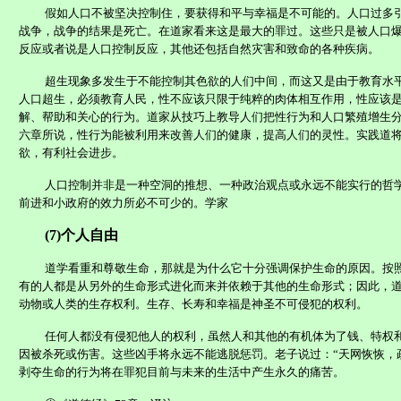
假如人口不被坚决控制住，要获得和平与幸福是不可能的。人口过多
战争，战争的结果是死亡。在道
家
看来这是最大的罪过。这些只是被人口
反应或者说是人口控制反应，其他还包括自然灾害和致命的各种疾病。
超生现象多发生于不能控制其色欲的人们中间，而这又是由于教育水
人口超生，必须教育人民，性不应该只限于纯粹的肉体相互作用，性应该
解、帮助和关心的行为。道
家
从技巧上教导人们把性行为和人口繁殖增生
六章所说，性行为能被利用来改善人们的健康，提高人们的灵性。实践道
欲，有利社会进步。
人口控制并非是一种空洞的推想、一种政治观点或永远不能实行的哲
前进和小政府的效力所必不可少的。
学家
(7)
个人自由
道
学
看重和尊敬生命，那就是为什么它十分强调保护生命的原因。按
有的人都是从另外的生命形式进化而来并依赖于其他的生命形式；因此，
动物或人类的生存权利。生存、长寿和幸福是神圣不可侵犯的权利。
任何人都没有侵犯他人的权利，虽然人和其他的有机体为了钱、特权
因被杀死或伤害。这些凶手将永远不能逃脱惩罚。老子说过：“天网恢恢，
剥夺生命的行为将在罪犯目前与未来的生活中产生永久的痛苦。