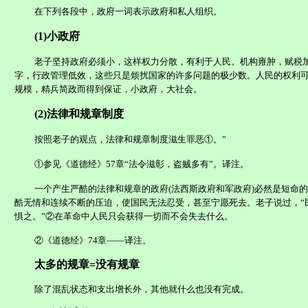
在下列各段中，政府一词表示政府和私人组织。
(1)
小政府
老子坚持政府必须小，这样权力分散，有利于人民。机构雍肿，赋税
字，行政管理低效，这些只是烦扰国家的许多问题的极少数。人民的权利
规模，精兵简政而得到保证，小政府，大社会。
(2)
法律和规章制度
按照老子的观点，法律和规章制度滋生罪恶①。”
①参见《道德经》
57
章“法令滋彰，盗贼多有”。译注。
一个产生严酷的法律和规章的政府
(
法西斯政府和军政府
)
必然是短命的
酷无情和连续不断的压迫，使国民无法忍受，甚至宁愿死去。老子说过，“
惧之。
”②
在革命中人民只会获得一切而不会失去什么。
②《道德经》
74
章——译注。
太多的规章
=
没有规章
除了混乱状态和支出增长外，其他就什么也没有完成。