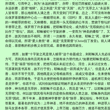
所谓死，引而申之，则为“永远的痛苦”。亦即：受惩罚而被贬入硫磺火湖
永远折磨，是谓“地狱”。反之则是“天堂”或“天国”，此乃“无罪之人”永远
人皆有罪，那么地狱有人满之患，而天堂则门可罗雀。总之，不可没有补
出保罗基督教的中心点——救赎理论来。在《旧约》里，犹太人盛行一种
的一种赎罪的祭祀，又称燔祭。就是用一头无瑕疵的公羊羔，焚烧于祭坛
羊替罪之意。保罗用了许多篇幅，把耶稣理论化，成为那头“无瑕疵的公羊
比作了“祭坛”。因此，耶稣被钉十字架的事，一变而为“神圣的燔祭”了。
是羊，故其功效自不相同。所谓：一次献祭，永久有效。耶稣之“死，使神“
命得以完成。所谓“爱人救世”者，就是“克里斯督”
(Christ
拉丁发音
)
。前人译
自是，基督教的初步教义全部完成。基督教也因而诞生。
然而，如要“十字架之死是替人赎罪”这个命题成立，则耶稣其人先必须
方可。否则其自身尚且死有余辜，怎能有余力替代他人
?
如要把耶稣变成完
传。于是“福音”纷纷出笼，把他写成从未起过贪心、淫念，从未沾过女色
可原著则直书其有，故不行于世
)
，耶稣由是一跃而成为“圣人”。但是圣人
善，却并不等于无罪。因他既是从父母精血而生，就成父母遗体，生来便
易去，而原罪难免。于是马太便把他母亲婚前怀孕的事写出，趁机将它美化
圣灵怀孕”。你若不信，试问你如何能证明她不是从圣灵怀的孕
?
今假设：
得孕，神当然是无罪的，则耶稣不仅是圣人，而且是“神人”了。以耶稣这
无罪呢
?
否。何以故
?
因其母马利亚仍是彻头彻尾的人类之故。耶稣身内流
无罪
?
因此，两千年来，基督教神学要替“圣母”除罪，聚讼纷纭，争辩无休
答案来。最著名的学说为：上帝神圣，绝不肯把自己的神圣灵精，种进罪
除马女原本各罪，然后才使其受孕。上帝万能，临御万方，难道不能凭圣