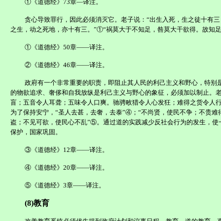
①《道德经》
73
章—译注。
贪心导致罪行，因此必须消灭它。老子说：“出生入死，生之徒十有三
之生，动之死地，亦十有三。”①“祸莫大于不知足，咎莫大干欲得。故知
①《道德经》
50
章——译注。
②《道德经》
46
章——译注。
政府有一个非常重要的职责，即阻止其人民的利己主义和野心，特别
的物欲追求、奢侈和自我放纵是利己主义与野心的象征，必须加以制止。老
盲；五音令人耳聋；五味令人口爽。驰骋畋猎令人心发狂；难得之货令人行
为了保持安宁，“圣人去甚，去奢，去泰
”④
；“不尚贤，使民不争；不贵难
盗；不见可欲，使民心不乱”⑤。通过道的实践减少反社会行为的发生，使
保护，国家巩固。
③《道德经》
12
章——译注。
④《道德经》
20
章——译注。
⑤
《道德经》
3
章——译注。
(8)
教育