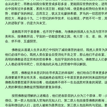
会从此衰亡，而教会却因分裂更变成多彩多姿，更能因应世势的变化，进
在中国有过许多教案，累得大清王朝，精疲力竭，便是教会权势结合资本
势，积极扩张的例证。总而言之，犹太文化掺挟希腊、罗马的一切思想学
然壮大，再渗合十九、二十世纪的科学技术、社会潮流，俨然不可一世，
入的进取扩张，仍是方兴未艾。
道教既不同于基督教，也不同于佛教。与佛教的强调人生为丑与苦不
美和乐。按佛教所说，宇宙的一切都是苦难之因。有八苦：生、老、病、
会、求不得、五盛阴苦。
佛教徒从逃避人生并从死亡中找到了减轻痛苦的途径。既然人类常为
他们必须不动心。既然人类在宴会后受消化不良之苦，那么他们不必欢宴
高明的佛教徒否定所有的世俗事务，包括宇宙的存在在内。佛教禁止人们
人人都必须等待死亡，但灵魂由此从地上的苦难中得以解脱。
然而，佛教徒并未意识到在寻求真正的幸福时，他们给自己带来更多
高僧要避开男女性关系，他或她将必须用五十年甚至更多的时间来战胜性
佛教高僧要想避开美味佳肴，他或她将不得不一生去战胜对美食的渴望。
人类的事情比佛教徒所预期的要复杂得多。
按照佛教徒理解的上述概念，他们把各阶层的人分为三个群体，即：
(
僧侣。第一群人包括落入苦海的无知人们。第二群人包括接受佛教的教诲
寺庙和僧侣的人们，这些人被称为善男信女。第三群人包括和尚与尼姑。