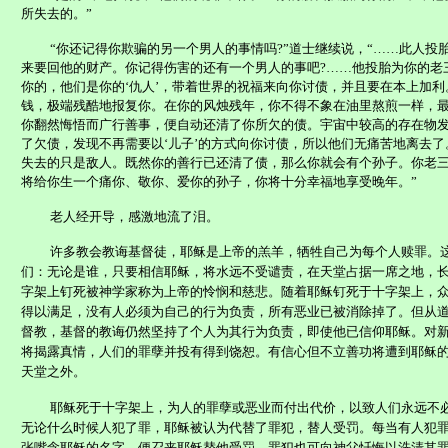
所失去的。”
“你还记得你欺骗的另一个男人的事情吗
?
”道士继续说，“……此人投
来要回他的财产。你记得伤害的还有一个男人的事吧
?
……他投胎为你的老
你的，他们是你的‘仇人’，带着世界的祝福来向你讨债，并且要在本上加
钱，极端残酷地报复你。在你的风烛残年，你不得不象在油里熬煎一样，
你翻然悔悟而广行善事，便自动还清了你所欠的债。宇宙中较高的存在物
了欠债，发现不再需要以‘儿子’的方式向你讨债，所以他们无痛苦地离去
失去的只是敌人。既然你的善行已还清了债，那么你就会有个孙子。你老
将给你生一个痛你、敬你、爱你的孙子，你将十分幸福地享受晚年。”
老人经开导，感激地流了泪。
许多教会教诲基督徒，耶稣是上帝的羔羊，牺牲自己为每个人赎罪。
们：无论是谁，只要相信耶稣，将水远不受谴责，在天堂占据一席之地，
字架上钉死被神学家称为上帝的怜悯和慈悲。随着耶稣钉死于十字架上，
得以满足，没有人必须为自己的行为负责，所有恶业已被消除掉了。但从
督教，基督的教诲仍然坚持了个人为其行为负责，即使他已信仰耶稣。对
将揭露真情，人们的罪孽并投有得到饶恕。有信心但不立善功将遭到耶稣
天堂之外。
耶稣死于十字架上，为人的罪孽或恶业而付出代价，以致人们永远不
无论什么时候人犯了罪，耶稣被认为代替了罪犯，替人受罚。每当有人犯
张嘴念耶稣的名字，便召来耶稣替他受罚，罪犯也可向神父忏悔以洗清其