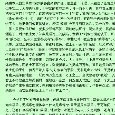
须由本人自负其责
?
保罗的答案尚称严谨，他主张：论理，人在信了基督之
但事实上，人却再犯罪，十字架的赎罪之事，可一而不可再，其罪责应由
把基督重钉十字架了。谁若把基督重钉一次十字架，谁的罪就大到“永远不
《希伯来书》
6
：
6)
。请问活在红尘世界中的圣徒们，有谁完全再未犯过罪
?
进不去，地狱无门偏要挤进来。所谓“赎罪”毕竟是画饼充饥，完全白费。
主张：只要你信耶稣，犯多少罪都不算。因如此说可行，明知故犯，基督
渊薮了。后代教士为了补救此理论上的缺陷，发明了“到教士面前认罪，而
令”的办法。至今天主堂都设有“认罪亭”。中世纪时，教会发售“赎罪卷”
大卷。连教士的面都免见，罪都得赦免。教士们不必耳听烦恼，却又财源
士既获得了“赦免权”，眼见十字架赎罪的事更是水瓢上写的字，还能当用
但不因这样的教义而鄙视
它、唾弃它，反而对之加劲讨好。上至帝王将相
惟恐得罪教会，不得善果，因而使教会权力大为提升。世上君王权势虽大
体若干年，而教士不高兴起来，则能折磨人的灵魂万万年。甚且连贵为君
教士们的手中，何况平常人等
?
讨好教会的手段，无非是出力出钱，于是教
稣也从羔羊的地位，一跃而为万主之主，万王之王。当代教会称“教廷”，其
君王不得教皇之加冕赐封，在地犹不合法，何况在天
?
教廷不仅是一个太上
俨然是个主权独立国家，并利用其特殊权势在各地设银行，作各种企业。
的政权，而实际作国际太上皇已千有余年了。
今姑且不论有否天堂地狱，仅就所谓福乐与痛苦而言，两者本是相对
知有福乐，无福乐怎能体会出什么是痛苦
?
如果天堂只有福乐，千万年间，
之，还有什么福乐可言
?
同理，地狱之中永远是虫与火，久之则
疲
，还有什