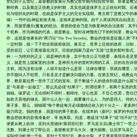
世纪到十五世纪，基督教的发展分为教父哲学期与经院哲学期。前者是教
释经典，以及奠定正统教义的时期，其实也就是保罗主义正统化时期。后
化与组织化的时期，也就是保罗主义的完全实现期。奥古斯丁是教父中的
城》一书中说
t
神起初造天地，这地本是神的国。由于人类误用其自由意志
来，而接受撤旦
(
魔鬼
)
的统治。基督的使命乃是为恢复神的合法政权，其手
个机构，作为神国的代表，就是教会。暂时在神预先订下的时间里，教会
存，这就是他著名的“两刃论”
The Two Swords)
。教会的使命是征服人类“不
一定时期，就一下子把全部政权收回。换言之，世界上目前的政府，法制
度的容忍，让它逐渐退化消灭。目前的国家乃是向“天国”过渡的暂时形式
种：一为绝对的正义，就是神的本身，其中包含公正与慈爱，表现在圣灵
义，就是世上国家里的法律，是神所允许的暂时利用的工具，目的在告诉
主权。因为没有法律，人就不知道什么是罪，法律在哪里，罪就在哪里，
并不能叫人不犯罪。只有圣灵才是解决问题的力量。在第五世纪，就教会
界，教皇葛拉秀
一
世作了正式的宣布。至于教徒个人的使命到底是什么呢
?
是“与基督一起做王”，那么先必须“结果子”。所谓结果子，有两个实质的
捐钱。保罗说：无论得时不得时，都得传。甘心也罢，不甘心也罢，责任
如欢天喜地的做去。跟什么人在一起，就要像什么人，为的是得人。得的
果子多。那么，捐钱呢
?
每个教徒每月必须缴纳总收入的十分之一，更多的
能力而定。捐的愈多，就是结的果子愈多。在现本的《新约》保罗的书信
教会把收来的款项准备好，等
他来取。但是，教徒没“结果子”或“结不好”
便要从树上砍掉，丢到火里烧掉
!
第四世纪初，罗马皇太后
(
康士坦丁一世之
无数。到康士坦丁即位后，基督教在罗马大兴，遂为国教。以后罗马虽亡
实际统治欧洲一千年。直到十五世纪后，教会分裂，才又逐渐退回宗教的