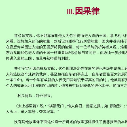
因果律
III.
道必须实践，你不能靠雇用他人为你祈祷而进入道的王国。拿飞机飞
来看。设想加入起飞的能量，然后设想维持飞行所需能量，因为并没有绳
在设想你试图进入道的王国所耗费的能量。对一位单纯的祈祷者来说，难
东西竟能如你进入道的王国一样重要吗
?
你必须与道同行，你必须一步步地
终进入道的王国，而且将获得眼前利益。
整个宇宙为因果律所支配，这个规律决定你在道的进化等级中是向上
人能逃脱这个规律的裁判，甚至包括自杀者
(
事实上，自杀者面临更大的惩
一条生命
)
。当一个学有成就的人仅使用其知识于崇高的目的时，他就具有
个人的知识运用于卑鄙的目的时，他将被打回到较低的进化水平。简而言
种瓜得瓜，种豆得豆。
《太上感应篇》说：“祸福无门，惟人自召。善恶之报，如
影随形”；
人头上，录人罪恶，夺其纪算。”
没有其他故事像下面这位道士所讲述的故事那样抓住了善恶报应的本