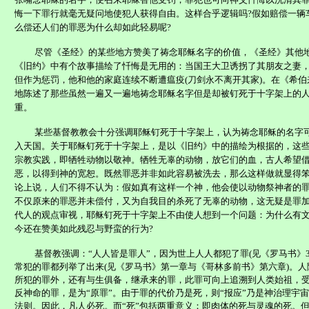
悔一下罪行就毫无疑问地使犯人获得自由。这样合乎逻辑吗
?
假如赔偿一辆
么偿还人们的罪恶为什么却如此轻易呢
?
尽管《圣经》的某些地方赞美了祷念耶稣名字的价值，《圣经》其他
《旧约》中有个故事描绘了忏悔是无用的：当国王大卫诱拐了其朋友之妻
但作为惩罚，他和他的家庭连续不断遭瘟疫
(
刀剑永不离开其家
)
。在《希伯
地陈述了那些虽然一遍又一遍地祷念耶稣名字但是却被钉死于十字架上的
重。
某些基督教教会十分强调耶稣钉死于十字架上，认为祷念耶稣的名字
入天国。关于耶稣钉死于十字架上，是以《旧约》中的描绘为根据的，这
宗教实践，即牺牲动物以敬神。牺牲无辜的动物，放它们的血，古人希望
恶，以得到神的宽恕。既然罪恶并非如此容易被洗去，那么这样做就显得
论上说，人们不得不认为：假如真有这样一个神，他会使以动物祭神者的
不仅原来的罪恶并未偿付，又为自我目的杀死了无辜的动物，这无疑是罪
代人的观点审视，耶稣钉死于十字架上不由使人想到一个问题：为什么有
今还在赞美如此残忍与野蛮的行为
?
基督教强调：“人人皆是罪人”，因为世上人人都犯了罪
(
见《罗马书》
常犯的罪都列举了出来
(
见《罗马书》第一章与《哥林多前书》第六章
)
。人
所犯的罪外，还有与生俱备，继承来的罪，此罪可向上追溯到人类始祖，
反神命的罪，是为“原罪”。由于罪的代价乃是死，则“报应”乃是神治理宇
法则。因此，凡人必死。而“死”包括两重意义：即肉体的死与灵魂的死。