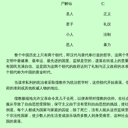
尸解仙
仁
圣人
正义
君子
礼仪
小人
法制
恶人
暴力
整个中国历史上只有两个朝代，即汉代与唐代奉行道的哲学。这两个
文明中最健康、最幸运、最先进的国度。监狱是空的，遗落在街道上的贵
有国民充满自信。这是因为这两个朝代的政府达到了礼制与正义政府的水
个朝代称为中国的黄金时代。
当谋求私利的统治者采取儒教作为统治哲学时，这些朝代开始衰落。
府的准则或其他权威人物的地位。
儒教极端地允许父亲命令其儿子去死，以便表明对儒教的信仰。在社
服从导致了自由思想受限制，保守主义由于没有受到自由思想的挑战，使
倒退。每个人都成为国家与家庭的囚徒，除了死亡，没有人能从这些监狱
个宗法性国家，使少数人的生活变成游乐场而多数人则身受痛苦。这种社
国的衰落。