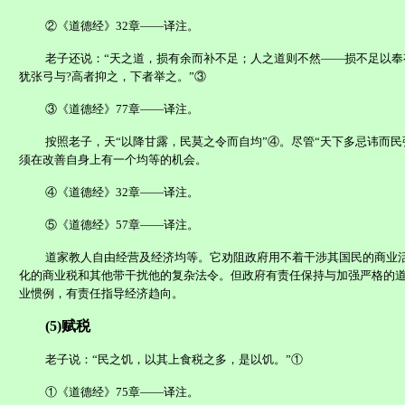
②《道德经》
32
章——译注。
老子还说：“天之道，损有余而补不足；人之道则不然——损不足以奉
犹张弓与
?
高者抑之，下者举之。”③
③《道德经》
77
章——译注。
按照老子，天“以降甘露，民莫之令而自均”④。尽管“天下多忌讳而民
须在改善自身上有一个均等的机会。
④《道德经》
32
章——译注。
⑤《道德经》
57
章——译注。
道家教人自由经营及经济均等。它劝阻政府用不着干涉其国民的商业
化的商业税和其他带干扰他的复杂法令。但政府有责任保持与加强严格的
业惯例，有责任指导经济趋向。
(5)
赋税
老子说：“民之饥，以其上食税之多，是以饥。”①
①《道德经》
75
章——译注。