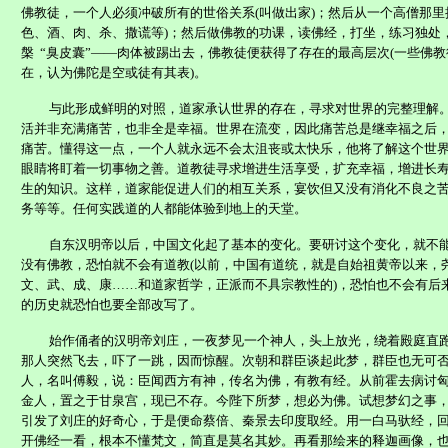
佛教徒，一个人必须冲破所有的世俗关系
(
叫做出家
)
；然后从一个高僧那里
色、酒、肉、杀、撒谎等
)
；然后做佛教的功课，读佛经，打坐，练习独处
槃
“臭皮囊”——肉体被踢出去，佛教徒便获得了存在的最高层次
(
一些佛教
在，认为佛陀是空或徒有其表
)
。
与此形成鲜明的对照，道
家
承认世界的存在，寻求对世界的完整理解
活并非充满痛苦，也非全是幸福。世界在流变，因此痛苦总是继幸福之后
痛苦。懂得这一点，一个人就永远不会太沮丧或太快乐，他将了解这个世
眼睛将盯着一切事物之善。道教徒寻求增进生活享受，扩充幸福，增进长
生的知识。这样，道
家
能促进人们的相互关系，宴饮但又没有消化不良之
务等等。任何实践道的人都能体验到地上的天堂。
自东汉明帝以后，中国文化起了基本的变化。要研讨这个变化，就不
没有佛教，恐怕就不会有道教
(
以前，中国有道统，就是自始祖黄帝以来，
文、武、成、康……和道家哲学，正派而不具宗教性的
)
，恐怕也不会有后
的历史就恐怕也要全部改写了。
始作俑者的汉明帝刘庄，一夜梦见一个神人，头上放光，绕着殿庭直
那人突然飞去，吓了一跳，因而惊醒。次朝和群臣谈起此梦，群臣也无可
人，名叫傅毅，说：臣闻西方有神，传名为佛，有教有经。从前霍去病讨
金人，置之于甘泉宫，现已不存。今陛下所梦，想必为佛。试想梦幻之事
引发了刘庄的好奇心，于是便命蔡倍、秦景去印度取经。用一白马驮经，
开佛经一看，根本不懂梵文，简直是莫名其妙。再看那绘来的释迦画像，