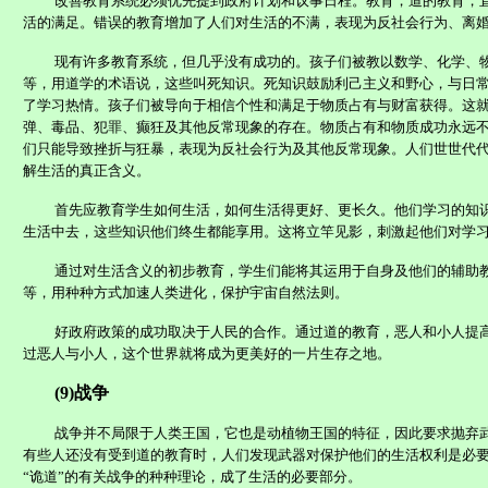
改善教育系统必须优先提到政府计划和议事日程。教育，道的教育，
活的满足。错误的教育增加了人们对生活的不满，表现为反社会行为、离
现有许多教育系统，但几乎没有成功的。孩子们被教以数学、化学、
等，用道
学
的术语说，这些叫死知识。死知识鼓励利己主义和野心，与日
了学习热情。孩子们被导向于相信个性和满足于物质占有与财富获得。这
弹、毒品、犯罪、癫狂及其他反常现象的存在。物质占有和物质成功永远
们只能导致挫折与狂暴，表现为反社会行为及其他反常现象。人们世世代
解生活的真正含义。
首先应教育学生如何生活，如何生活得更好、更长久。他们学习的知
生活中去，这些知识他们终生都能享用。这将立竿见影，刺激起他们对学
通过对生活含义的初步教育，学生们能将其运用于自身及他们的辅助
等，用种种方式加速人类进化，保护宇宙自然法则。
好政府政策的成功取决于人民的合作。通过道的教育，恶人和小人提
过恶人与小人，这个世界就将成为更美好的一片生存之地。
(9)
战争
战争并不局限于人类王国，它也是动植物王国的特征，因此要求抛弃
有些人还没有受到道的教育时，人们发现武器对保护他们的生活权利是必
“诡道”的有关战争的种种理论，成了生活的必要部分。