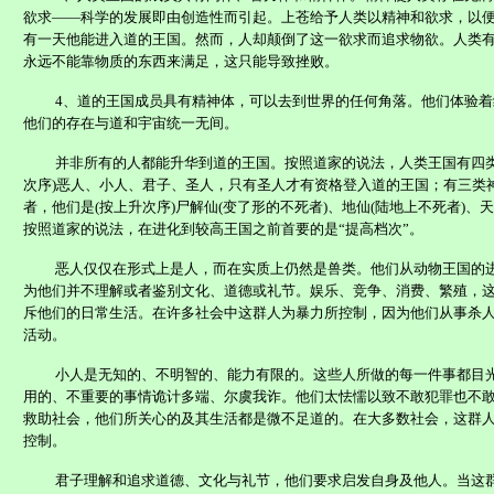
欲求——科学的发展即由创造性而引起。上苍给予人类以精神和欲求，以
有一天他能进入道的王国。然而，人却颠倒了这一欲求而追求物欲。人类
永远不能靠物质的东西来满足，这只能导致挫败。
4、道的王国成员具有精神体，可以去到世界的任何角落。他们体验
他们的存在与道和宇宙统一无间。
并非所有的人都能升华到道的王国。按照道家的说法，人类王国有四类
次序)恶人、小人、君子、圣人，只有圣人才有资格登入道的王国；有三类
者，他们是(按上升次序)尸解仙(变了形的不死者)、地仙(陆地上不死者)、天
按照道家的说法，在进化到较高王国之前首要的是“提高档次”。
恶人仅仅在形式上是人，而在实质上仍然是兽类。他们从动物王国的
为他们并不理解或者鉴别文化、道德或礼节。娱乐、竞争、消费、繁殖，
斥他们的日常生活。在许多社会中这群人为暴力所控制，因为他们从事杀
活动。
小人是无知的、不明智的、能力有限的。这些人所做的每一件事都目
用的、不重要的事情诡计多端、尔虞我诈。他们太怯懦以致不敢犯罪也不
救助社会，他们所关心的及其生活都是微不足道的。在大多数社会，这群
控制。
君子理解和追求道德、文化与礼节，他们要求启发自身及他人。当这